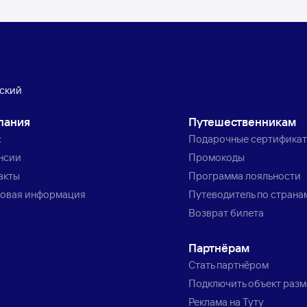
ский
пания
Путешественникам
с
Подарочные сертифика
нсии
Промокоды
акты
Программа лояльности
овая информация
Путеводитель по страна
Возврат билета
Партнёрам
Стать партнёром
Подключить объект раз
Реклама на Туту