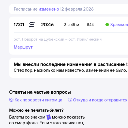
Расписание
изменено
12 февраля 2026
20:46
17:01
Храмков 
3 ч 45 м
644
ост. Поворот на Дубенский
–
ост. Ириклинский
Маршрут
Мы внесли последние изменения в расписание 1
С тех пор, насколько нам известно, изменений не было.
Ответы на частые вопросы
🐱 Как перевезти питомца
🕔 Откуда и когда отправится
Можно не печатать билет?
Билеты со знаком
можно показать
со смартфона. Если этого значка нет,