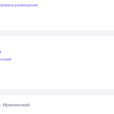
правила размещения
й
инский
– Ириклинский