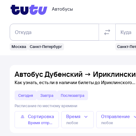
Автобусы
Откуда
Куда
Москва
Санкт-Петербург
Санкт-Пе
Автобус Дубенский → Ириклинский
Как узнать, есть ли в наличии билеты до Ириклинского
Сегодня
Завтра
Послезавтра
Расписание по местному времени
Сортировка
Время
Отправление
Время отправления
любое
любое