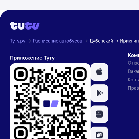
Туту.ру
Расписание автобусов
Дубенский → Ириклин
Ком
Приложение Туту
О на
Вака
Конт
Прав