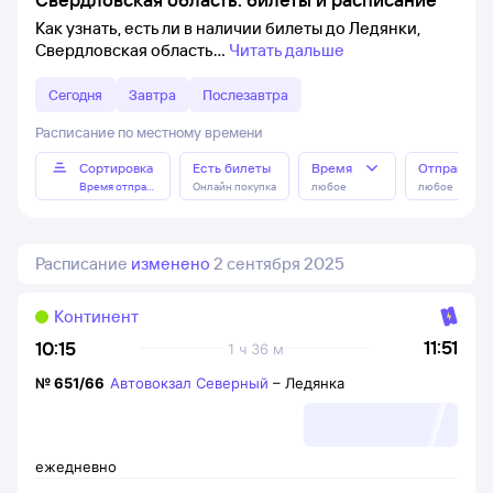
Как узнать, есть ли в наличии билеты до Ледянки,
Свердловская область
Читать дальше
Сегодня
Завтра
Послезавтра
Расписание по местному времени
Сортировка
Есть билеты
Время
Отправлен
Время отправления
Онлайн покупка
любое
любое
Расписание
изменено
2 сентября 2025
Континент
11:51
10:15
1 ч 36 м
№
651/66
Автовокзал Северный
–
Ледянка
ежедневно