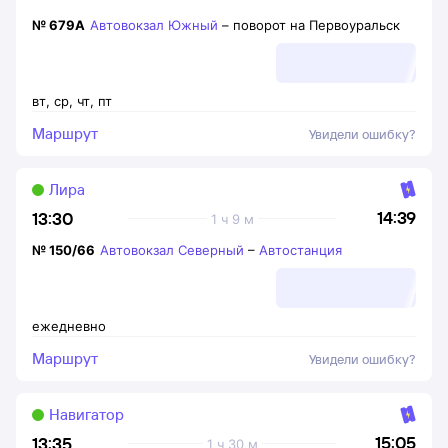
№
679А
Автовокзал Южный
–
поворот на Первоуральск
вт
,
ср
,
чт
,
пт
Маршрут
Увидели ошибку?
Лира
14:39
13:30
1 ч 9 м
№
150/66
Автовокзал Северный
–
Автостанция
ежедневно
Маршрут
Увидели ошибку?
Навигатор
15:05
13:35
1 ч 30 м