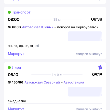
Транспорт
08:38
08:00
38 м
№
660В
Автовокзал Южный
–
поворот на Первоуральск
пн
,
вт
,
ср
,
чт
,
пт
,
сб
Маршрут
Увидели ошибку?
Лира
09:19
08:10
1 ч 9 м
№
150/66
Автовокзал Северный
–
Автостанция
ежедневно
Маршрут
Увидели ошибку?