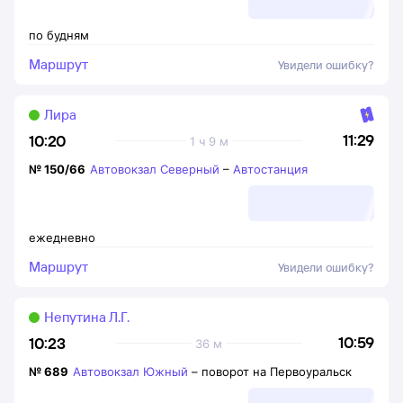
по будням
Маршрут
Увидели ошибку?
Лира
11:29
10:20
1 ч 9 м
№
150/66
Автовокзал Северный
–
Автостанция
ежедневно
Маршрут
Увидели ошибку?
Непутина Л.Г.
10:59
10:23
36 м
№
689
Автовокзал Южный
–
поворот на Первоуральск