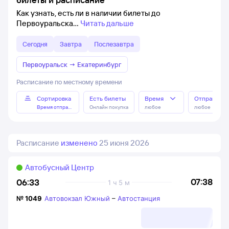
Как узнать, есть ли в наличии билеты до
Первоуральска
Читать дальше
Сегодня
Завтра
Послезавтра
Первоуральск
→
Екатеринбург
Расписание по местному времени
Сортировка
Есть билеты
Время
Отправлен
Время отправления
Онлайн покупка
любое
любое
Расписание
изменено
25 июня 2026
Автобусный Центр
07:38
06:33
1 ч 5 м
№
1049
Автовокзал Южный
–
Автостанция