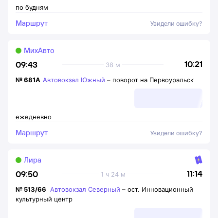
по будням
Маршрут
Увидели ошибку?
МихАвто
10:21
09:43
38 м
№
681А
Автовокзал Южный
–
поворот на Первоуральск
ежедневно
Маршрут
Увидели ошибку?
Лира
11:14
09:50
1 ч 24 м
№
513/66
Автовокзал Северный
–
ост. Инновационный
культурный центр