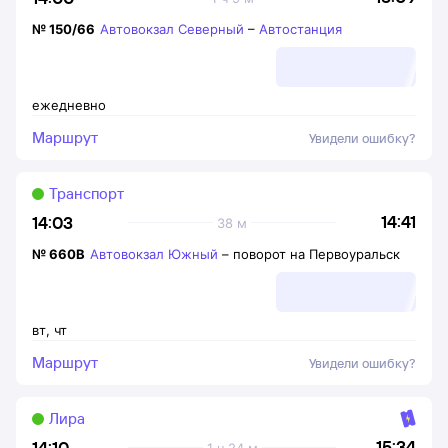
№
150/66
Автовокзал Северный
–
Автостанция
ежедневно
Маршрут
Увидели ошибку?
Транспорт
14:41
14:03
38 м
№
660В
Автовокзал Южный
–
поворот на Первоуральск
вт
,
чт
Маршрут
Увидели ошибку?
Лира
15:34
14:10
1 ч 24 м