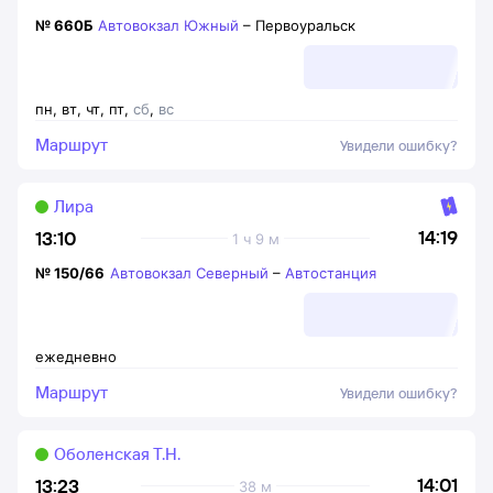
№
660Б
Автовокзал Южный
–
Первоуральск
пн
,
вт
,
чт
,
пт
,
сб
,
вс
Маршрут
Увидели ошибку?
Лира
14:19
13:10
1 ч 9 м
№
150/66
Автовокзал Северный
–
Автостанция
ежедневно
Маршрут
Увидели ошибку?
Оболенская Т.Н.
14:01
13:23
38 м