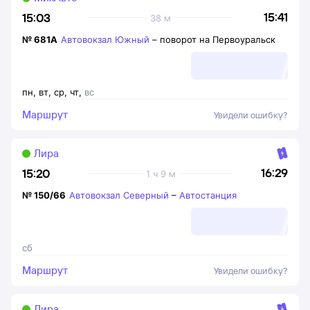
15:41
15:03
38 м
№
681А
Автовокзал Южный
–
поворот на Первоуральск
пн
,
вт
,
ср
,
чт
,
вс
Маршрут
Увидели ошибку?
Лира
16:29
15:20
1 ч 9 м
№
150/66
Автовокзал Северный
–
Автостанция
сб
Маршрут
Увидели ошибку?
Лира