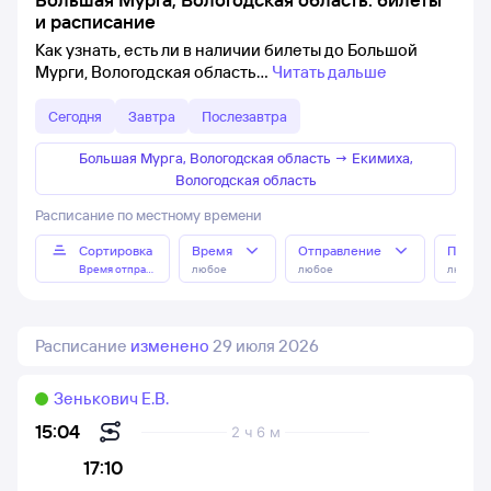
и расписание
Как узнать, есть ли в наличии билеты до Большой
Мурги, Вологодская область
Читать дальше
Сегодня
Завтра
Послезавтра
Большая Мурга, Вологодская область
→
Екимиха,
Вологодская область
Расписание по местному времени
Сортировка
Время
Отправление
Прибы
Время отправления
любое
любое
любое
Расписание
изменено
29 июля 2026
Зенькович Е.В.
15:04
2 ч 6 м
17:10