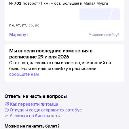
№
702
поворот (1 км)
–
ост. Большая и Малая Мурга
пн
,
чт
,
пт
,
сб
,
вс
Маршрут
Увидели ошибку?
Мы внесли последние изменения в
расписание 29 июля 2026
С тех пор, насколько нам известно, изменений не
было.
Если вы нашли ошибку в расписании -
сообщите нам
Ответы на частые вопросы
🐱 Как перевезти питомца
🕔 Откуда и когда отправится автобус
👛 А скидки на билеты есть
Можно не печатать билет?