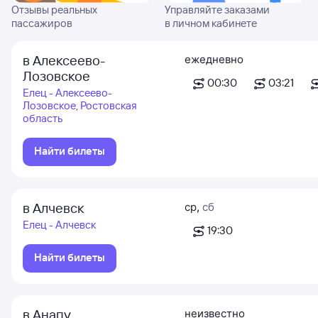
Отзывы реальных
Управляйте заказами
пассажиров
в личном кабинете
в Алексеево-
ежедневно
Лозовское
00:30
03:21
Елец - Алексеево-
Лозовское, Ростовская
область
Найти билеты
в Алчевск
ср
,
сб
Елец - Алчевск
19:30
Найти билеты
в Анапу
неизвестно