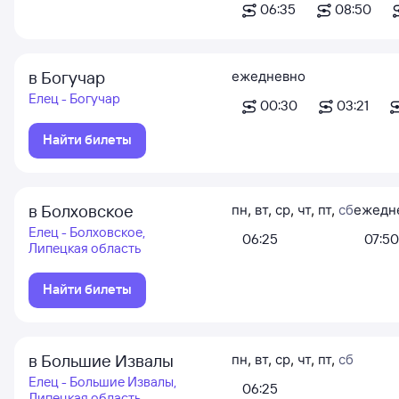
06:35
08:50
в Богучар
ежедневно
Елец - Богучар
00:30
03:21
Найти билеты
в Болховское
пн
,
вт
,
ср
,
чт
,
пт
,
сб
ежедн
Елец - Болховское,
06:25
07:50
Липецкая область
Найти билеты
в Большие Извалы
пн
,
вт
,
ср
,
чт
,
пт
,
сб
Елец - Большие Извалы,
06:25
Липецкая область