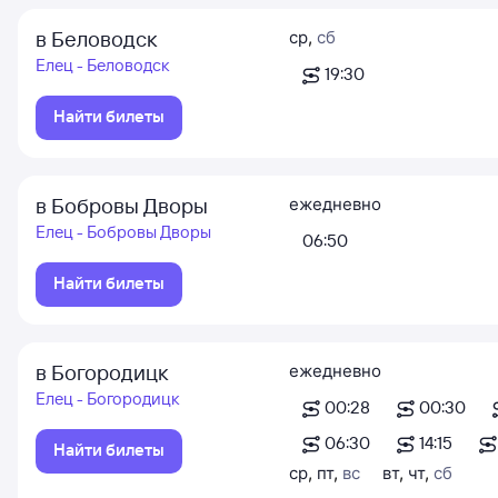
в Беловодск
ср
,
сб
Елец - Беловодск
19:30
Найти билеты
в Бобровы Дворы
ежедневно
Елец - Бобровы Дворы
06:50
Найти билеты
в Богородицк
ежедневно
Елец - Богородицк
00:28
00:30
06:30
14:15
Найти билеты
ср
,
пт
,
вс
вт
,
чт
,
сб