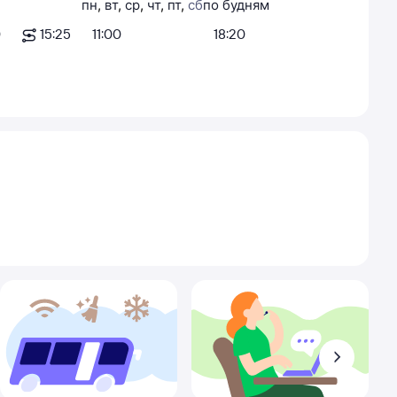
пн
,
вт
,
ср
,
чт
,
пт
,
сб
по будням
0
15:25
11:00
18:20