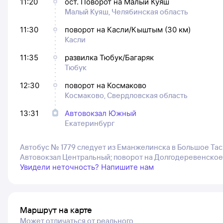
11:20
ост. Поворот на Малый Куяш
Малый Куяш, Челябинская область
11:30
поворот на Касли/Кыштым (30 км)
Касли
11:35
развилка Тюбук/Багаряк
Тюбук
12:30
поворот на Космаково
Космаково, Свердловская область
13:31
Автовокзал Южный
Екатеринбург
Автобус № 1779 следует из Еманжелинска в Большое Тас
Автовокзал Центральный; поворот на Долгодеревенское
Увидели неточность? Напишите нам
Маршрут на карте
Может отличаться от реального