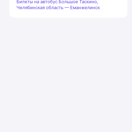
Билеты на автобус Большое Таскино,
Челябинская область — Еманжелинск