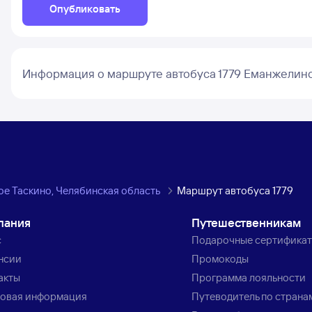
Опубликовать
Информация о маршруте автобуса 1779 Еманжелинс
е Таскино, Челябинская область
Маршрут автобуса 1779
пания
Путешественникам
с
Подарочные сертифика
нсии
Промокоды
акты
Программа лояльности
овая информация
Путеводитель по страна