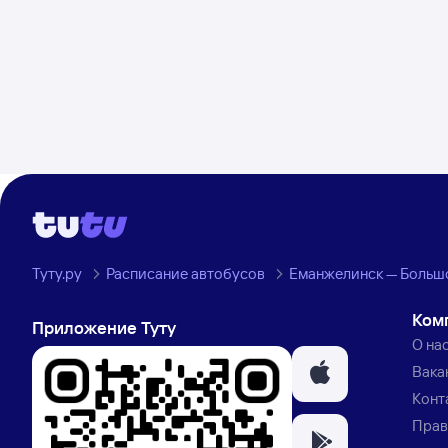
Туту.ру
Расписание автобусов
Еманжелинск — Большо
Ком
Приложение Туту
О на
Вака
Конт
Прав