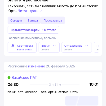
Как узнать, есть ли в наличии билеты до Иртышатских
Юрт
Читать дальше
Сегодня
Завтра
Послезавтра
Иртышатские Юрты
→
Фатеево
Расписание по местному времени
Сортировка
Время
Отправление
Прибы
Время отправления
любое
любое
любое
Расписание
изменено
20 февраля 2026
Вагайское ПАТ
10:01
06:30
3 ч 31 м
№
811
ост. Фатеево
–
ост. Иртышатские Юрты