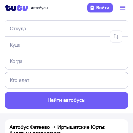
Войти
Автобусы
Откуда
Куда
Когда
Кто едет
Найти автобусы
Автобус Фатеево → Иртышатские Юрты:
билеты и расписание