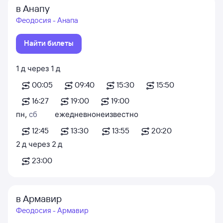
в Анапу
Феодосия - Анапа
Найти билеты
1
д
через
1
д
00:05
09:40
15:30
15:50
16:27
19:00
19:00
пн
,
сб
ежедневно
неизвестно
12:45
13:30
13:55
20:20
2
д
через
2
д
23:00
в Армавир
Феодосия - Армавир