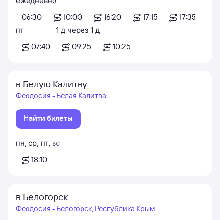
ежедневно
06:30
10:00
16:20
17:15
17:35
пт
1
д
через
1
д
07:40
09:25
10:25
в Белую Калитву
Феодосия - Белая Калитва
Найти билеты
пн
,
ср
,
пт
,
вс
18:10
в Белогорск
Феодосия - Белогорск, Республика Крым