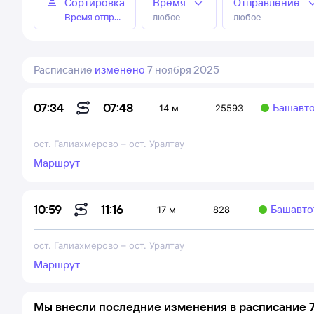
Сортировка
Время
Отправление
Время отправления
любое
любое
Расписание
изменено
7 ноября 2025
07:48
07:34
Башавт
14 м
25593
ост. Галиахмерово
–
ост. Уралтау
Маршрут
11:16
10:59
Башавто
17 м
828
ост. Галиахмерово
–
ост. Уралтау
Маршрут
Мы внесли последние изменения в расписание 7