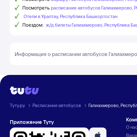
Посмотреть
расписание автобусов Галиахмерово, 
Отели в Уралтау, Республика Башкортостан
Поездом:
ж/д билеты Галиахмерово, Республика Ба
Информация о расписании автобусов Галиахмеро
Туту.ру
Расписание автобусов
Галиахмерово, Респуб
Ком
Приложение Туту
О на
Вака