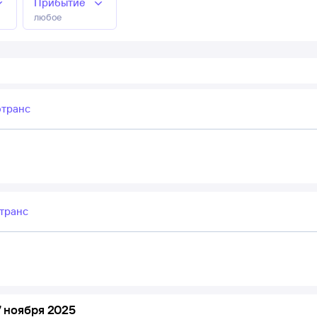
Прибытие
любое
отранс
транс
 ноября 2025