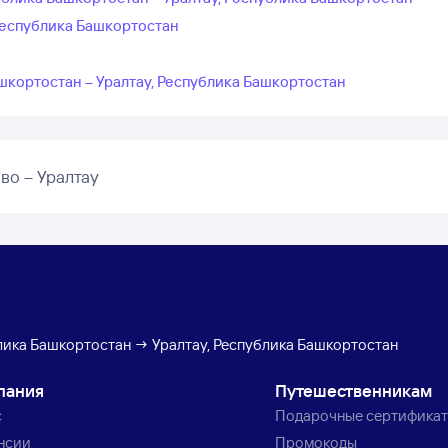
Республика Башкортостан
шкортостан – Уралтау, Республика Башкортостан
во – Уралтау
лика Башкортостан → Уралтау, Республика Башкортостан
пания
Путешественникам
с
Подарочные сертифика
нсии
Промокоды