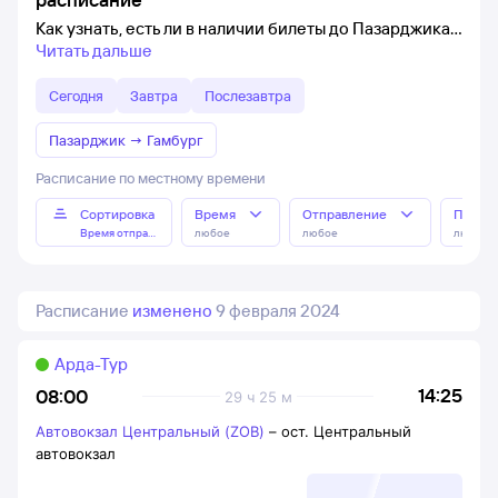
Как узнать, есть ли в наличии билеты до Пазарджика
Читать дальше
Сегодня
Завтра
Послезавтра
Пазарджик
→
Гамбург
Расписание по местному времени
Сортировка
Время
Отправление
Прибы
Время отправления
любое
любое
любое
Расписание
изменено
9 февраля 2024
Арда-Тур
14:25
08:00
29 ч 25 м
Автовокзал Центральный (ZOB)
–
ост. Центральный
автовокзал