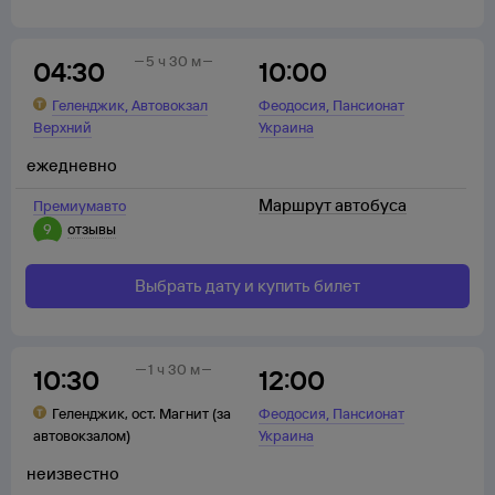
5 ч 30 м
04:30
10:00
,
,
Геленджик
Автовокзал
Феодосия
Пансионат
Верхний
Украина
ежедневно
Маршрут автобуса
Премиумавто
9
отзывы
Выбрать дату и купить билет
1 ч 30 м
10:30
12:00
,
Геленджик
,
ост. Магнит (за
Феодосия
Пансионат
автовокзалом)
Украина
неизвестно