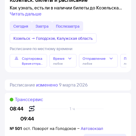
Как узнать, есть ли в наличии билеты до Козельска
Читать дальше
Сегодня
Завтра
Послезавтра
Козельск
→
Голодское, Калужская область
Расписание по местному времени
Сортировка
Время
Отправление
Прибы
Время отправления
любое
любое
любое
Расписание
изменено
9 марта 2026
Транссервис
08:44
1 ч
09:44
№
501
ост. Поворот на Голодское
–
Автовокзал