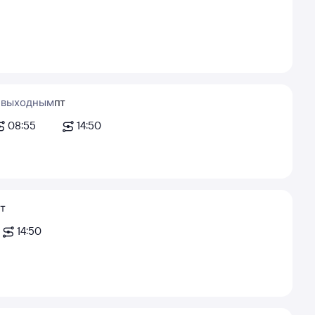
 выходным
пт
08:55
14:50
т
14:50