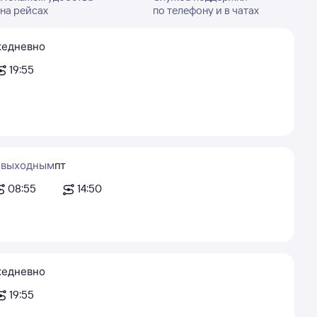
на рейсах
по телефону и в чатах
едневно
19:55
 выходным
пт
08:55
14:50
едневно
19:55