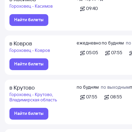
Гороховец - Касимов
09:40
Найти билеты
в Ковров
ежедневно
по будням
по
Гороховец - Ковров
05:05
07:55
Найти билеты
в Крутово
по будням
по выходным
п
Гороховец - Крутово,
07:55
08:55
Владимирская область
Найти билеты