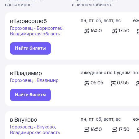
пассажиров
в личном кабинете
в Борисоглеб
пн
,
пт
,
сб
,
вс
пт
,
вс
еж
Гороховец - Борисоглеб,
16:50
17:50
Владимирская область
Найти билеты
в Владимир
ежедневно
по будням
по
Гороховец - Владимир
05:05
07:55
Найти билеты
в Внуково
пн
,
пт
,
сб
,
вс
пт
,
вс
еж
Гороховец - Внуково,
16:50
17:50
Владимирская область