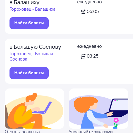
в Балашиху
ежедневно
Гороховец - Балашиха
05:05
Найти билеты
в Большую Соснову
ежедневно
Гороховец - Большая
03:25
Соснова
Найти билеты
Отзывы реальных
Управляйте заказами