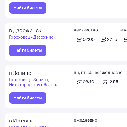
Найти билеты
в Дзержинск
неизвестно
еж
Гороховец - Дзержинск
02:00
22:15
Найти билеты
в Золино
пн
,
пт
,
сб
,
вс
ежедневно
Гороховец - Золино,
08:40
12:55
Нижегородская область
Найти билеты
в Ижевск
ежедневно