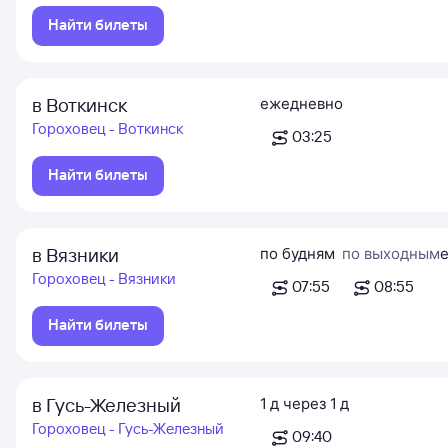
Найти билеты
в Воткинск
ежедневно
Гороховец - Воткинск
03:25
Найти билеты
в Вязники
по будням
по выходным
Гороховец - Вязники
07:55
08:55
Найти билеты
в Гусь-Железный
1
д
через
1
д
Гороховец - Гусь-Железный
09:40