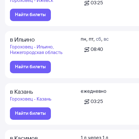
Гороховец - Ижевск
03:25
Найти билеты
в Ильино
пн
,
пт
,
сб
,
вс
Гороховец - Ильино,
08:40
Нижегородская область
Найти билеты
в Казань
ежедневно
Гороховец - Казань
03:25
Найти билеты
в Касимов
1
д
через
1
д