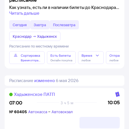
Как узнать, есть ли в наличии билеты до Краснодара
Читать дальше
Сегодня
Завтра
Послезавтра
Краснодар
→
Хадыженск
Расписание по местному времени
Сортировка
Есть билеты
Время
Отправлен
Время отправления
Онлайн покупка
любое
любое
Расписание
изменено
6 мая 2026
Хадыженское ПАТП
10:05
07:00
3 ч 5 м
№
60405
Автокасса
–
Автовокзал