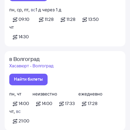
пн
,
ср
,
пт
,
вс
1
д
через
1
д
09:10
11:28
11:28
13:50
чт
14:30
в Волгоград
Хасавюрт - Волгоград
Найти билеты
пн
,
чт
неизвестно
ежедневно
14:00
14:00
17:33
17:28
чт
,
вс
21:00