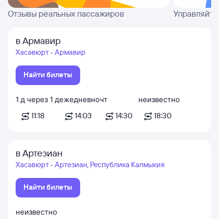
Отзывы реальных пассажиров
Управляйте
в Армавир
Хасавюрт - Армавир
Найти билеты
1
д
через
1
д
ежедневно
чт
неизвестно
11:18
14:03
14:30
18:30
в Артезиан
Хасавюрт - Артезиан, Республика Калмыкия
Найти билеты
неизвестно