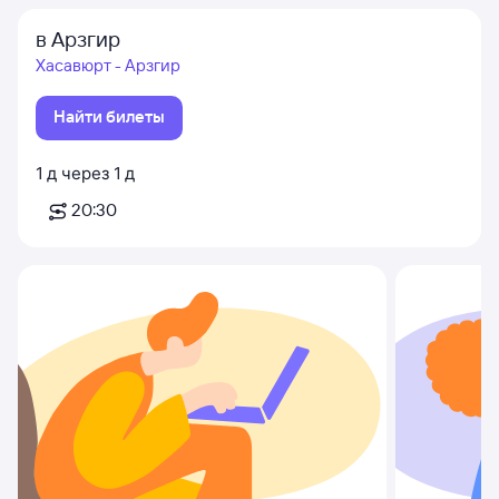
в Арзгир
Хасавюрт - Арзгир
Найти билеты
1
д
через
1
д
20:30