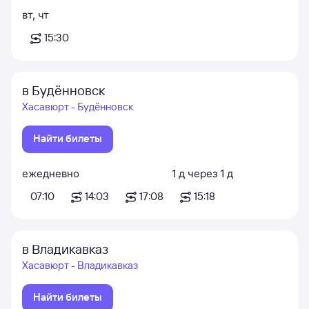
вт
,
чт
15:30
в Будённовск
Хасавюрт - Будённовск
Найти билеты
ежедневно
1
д
через
1
д
07:10
14:03
17:08
15:18
в Владикавказ
Хасавюрт - Владикавказ
Найти билеты