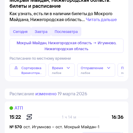
билеты и расписание
Как узнать, есть ли в наличии билеты до Мокрого
Майдана, Нижегородская область
Читать дальше
Сегодня
Завтра
Послезавтра
Мокрый Майдан, Нижегородская область
→
Игумново,
Нижегородская область
Расписание по местному времени
Сортировка
Время
Отправление
Прибы
Время отправления
любое
любое
любое
Расписание
изменено
19 марта 2026
АТП
16:36
15:22
1 ч 14 м
№
570
ост. Игумново
–
ост. Мокрый Майдан-1