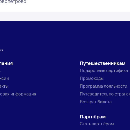
Новопетрово
во
пания
Путешественникам
с
Подарочные сертифика
нсии
Промокоды
акты
Программа лояльности
овая информация
Путеводитель по страна
Возврат билета
Партнёрам
Стать партнёром