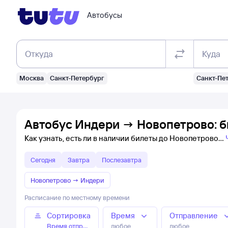
Автобусы
Откуда
Куда
Москва
Санкт-Петербург
Санкт-Пе
Автобус Индери → Новопетрово: б
Как узнать, есть ли в наличии билеты до Новопетрово
Сегодня
Завтра
Послезавтра
Новопетрово
→
Индери
Расписание по местному времени
Сортировка
Время
Отправление
Время отправления
любое
любое