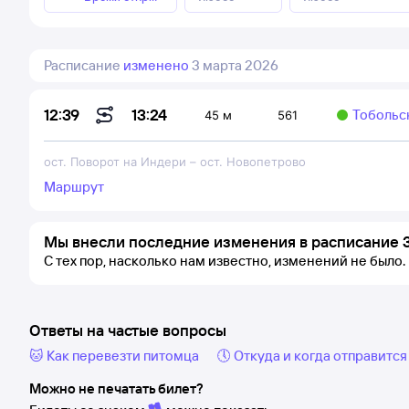
Расписание
изменено
3 марта 2026
13:24
12:39
Тобольс
45 м
561
ост. Поворот на Индери
–
ост. Новопетрово
Маршрут
Мы внесли последние изменения в расписание 3
С тех пор, насколько нам известно, изменений не было.
Ответы на частые вопросы
🐱 Как перевезти питомца
🕔 Откуда и когда отправится
Можно не печатать билет?