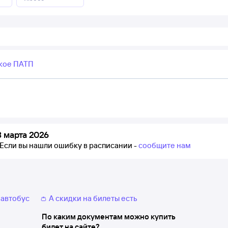
кое ПАТП
 марта 2026
Если вы нашли ошибку в расписании -
сообщите нам
 автобус
👛 А скидки на билеты есть
По каким документам можно купить
билет на сайте?