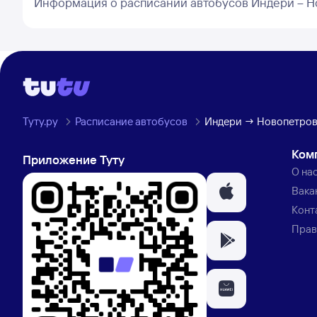
Информация о расписании автобусов Индери – 
Туту.ру
Расписание автобусов
Индери → Новопетро
Ком
Приложение Туту
О на
Вака
Конт
Прав