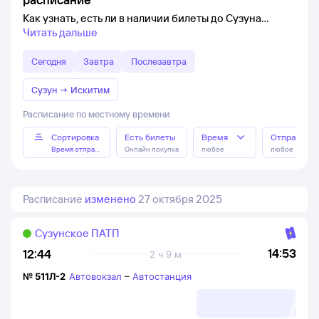
Как узнать, есть ли в наличии билеты до Сузуна
Читать дальше
Сегодня
Завтра
Послезавтра
Сузун
→
Искитим
Расписание по местному времени
Сортировка
Есть билеты
Время
Отправлен
Время отправления
Онлайн покупка
любое
любое
Расписание
изменено
27 октября 2025
Сузунское ПАТП
14:53
12:44
2 ч 9 м
№
511Л-2
Автовокзал
–
Автостанция