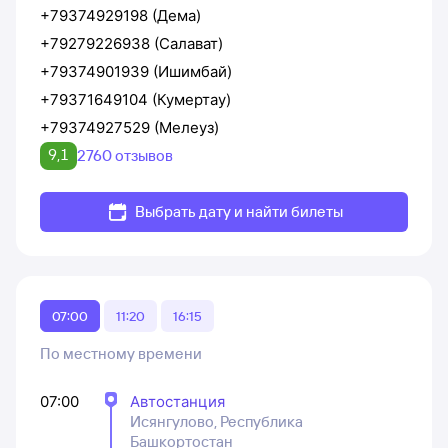
+79374929198 (Дема)
+79279226938 (Салават)
+79374901939 (Ишимбай)
+79371649104 (Кумертау)
+79374927529 (Мелеуз)
9,1
2760 отзывов
Выбрать дату и найти билеты
07:00
11:20
16:15
По местному времени
07:00
Автостанция
Исянгулово, Республика
Башкортостан