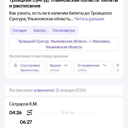
и расписание
Как узнать, есть ли в наличии билеты до Троицкого
Сунгура, Ульяновская область
Читать дальше
Сегодня
Завтра
Послезавтра
Троицкий Сунгур, Ульяновская область
→
Ивановка,
Ульяновская область
Расписание по местному времени
Сортировка
Время
Отправление
Прибы
Время отправления
любое
любое
любое
Расписание
изменено
12 января 2026
Сатдаров К.М.
04:26
2 ч 1 м
06:27