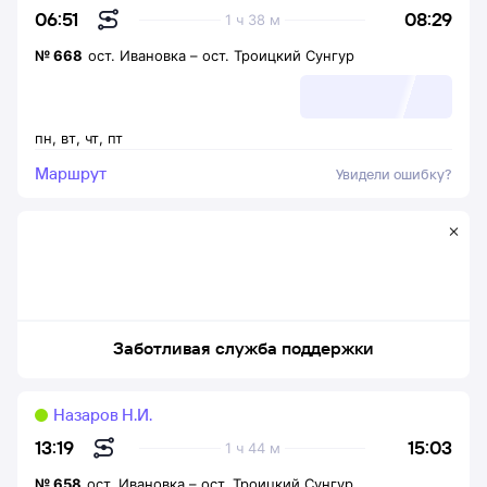
08:29
06:51
1 ч 38 м
№
668
ост. Ивановка
–
ост. Троицкий Сунгур
пн
,
вт
,
чт
,
пт
Маршрут
Увидели ошибку?
Заботливая служба поддержки
Назаров Н.И.
15:03
13:19
1 ч 44 м
№
658
ост. Ивановка
–
ост. Троицкий Сунгур