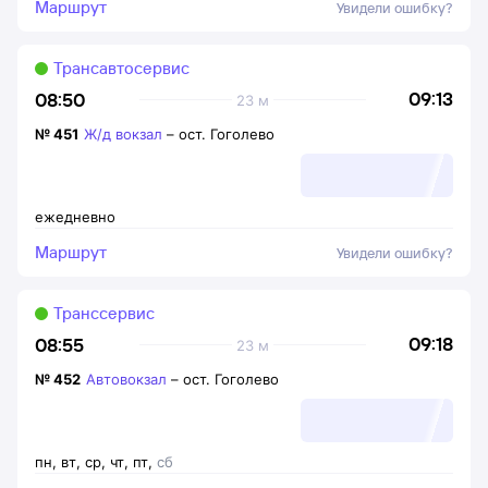
Маршрут
Увидели ошибку?
Трансавтосервис
09:13
08:50
23 м
№
451
Ж/д вокзал
–
ост. Гоголево
ежедневно
Маршрут
Увидели ошибку?
Транссервис
09:18
08:55
23 м
№
452
Автовокзал
–
ост. Гоголево
пн
,
вт
,
ср
,
чт
,
пт
,
сб