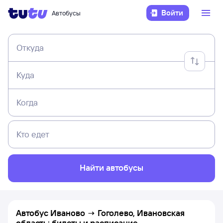
Войти
Автобусы
Откуда
Куда
Когда
Кто едет
Найти автобусы
Автобус Иваново → Гоголево, Ивановская
область: билеты и расписание