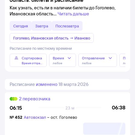
Как узнать, есть ли в наличии билеты до Гоголево,
Ивановская область
Читать дальше
Сегодня
Завтра
Послезавтра
Гоголево, Ивановская область
→
Иваново
Расписание по местному времени
Сортировка
Время
Отправление
Прибы
Время отправления
любое
любое
любое
Расписание
изменено
18 марта 2026
2 перевозчика
06:38
06:15
23 м
№
452
Автовокзал
–
ост. Гоголево