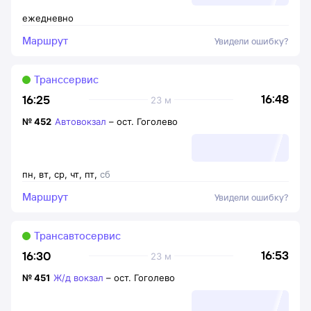
ежедневно
Маршрут
Увидели ошибку?
Транссервис
16:48
16:25
23 м
№
452
Автовокзал
–
ост. Гоголево
пн
,
вт
,
ср
,
чт
,
пт
,
сб
Маршрут
Увидели ошибку?
Трансавтосервис
16:53
16:30
23 м
№
451
Ж/д вокзал
–
ост. Гоголево