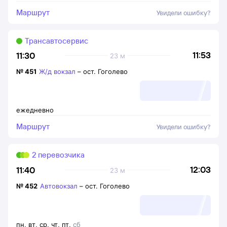
Маршрут
Увидели ошибку?
Трансавтосервис
11:53
11:30
23 м
№
451
Ж/д вокзал
–
ост. Гоголево
ежедневно
Маршрут
Увидели ошибку?
2 перевозчика
12:03
11:40
23 м
№
452
Автовокзал
–
ост. Гоголево
пн
,
вт
,
ср
,
чт
,
пт
,
сб