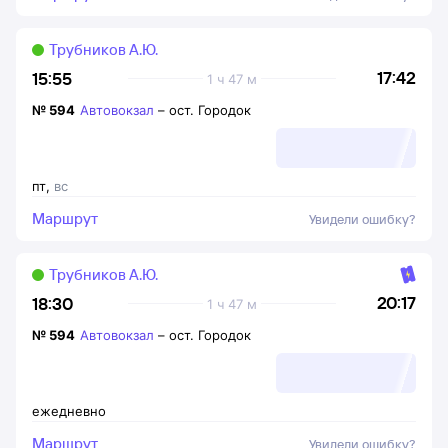
Трубников А.Ю.
17:42
15:55
1 ч 47 м
№
594
Автовокзал
–
ост. Городок
пт
,
вс
Маршрут
Увидели ошибку?
Трубников А.Ю.
20:17
18:30
1 ч 47 м
№
594
Автовокзал
–
ост. Городок
ежедневно
Маршрут
Увидели ошибку?