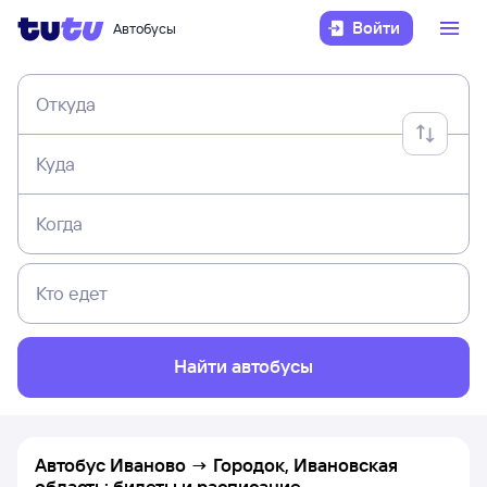
Войти
Автобусы
Откуда
Куда
Когда
Кто едет
Найти автобусы
Автобус Иваново → Городок, Ивановская
область: билеты и расписание