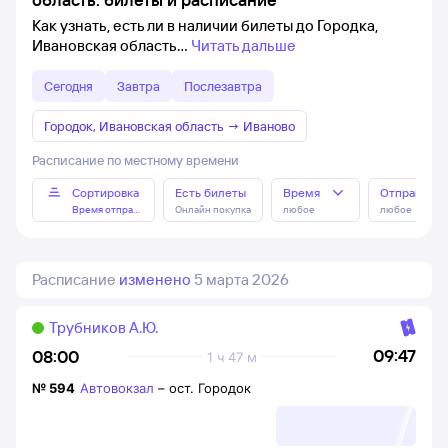
Как узнать, есть ли в наличии билеты до Городка,
Ивановская область
Читать дальше
Сегодня
Завтра
Послезавтра
Городок, Ивановская область
→
Иваново
Расписание по местному времени
Сортировка
Есть билеты
Время
Отправлен
Время отправления
Онлайн покупка
любое
любое
Расписание
изменено
5 марта 2026
Трубников А.Ю.
09:47
08:00
1 ч 47 м
№
594
Автовокзал
–
ост. Городок