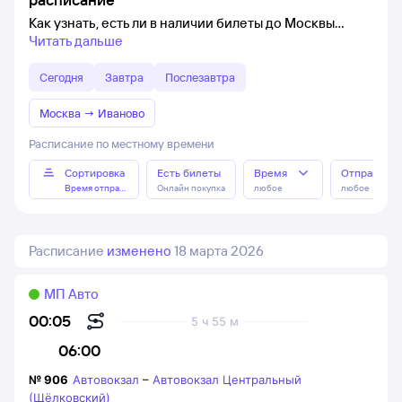
Как узнать, есть ли в наличии билеты до Москвы
Читать дальше
Сегодня
Завтра
Послезавтра
Москва
→
Иваново
Расписание по местному времени
Сортировка
Есть билеты
Время
Отправлен
Время отправления
Онлайн покупка
любое
любое
Расписание
изменено
18 марта 2026
МП Авто
00:05
5 ч 55 м
06:00
№
906
Автовокзал
–
Автовокзал Центральный
(Щёлковский)