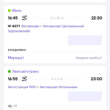
Июнь
22:30
16:45
5 ч 45 м
№
4071
Автовокзал
–
Автовокзал Центральный
(Щёлковский)
ежедневно
Маршрут
Увидели ошибку?
Люксавтотранс
23:00
16:55
6 ч 5 м
Автостанция РИО
–
Автовокзал Котельники
ср
,
сб