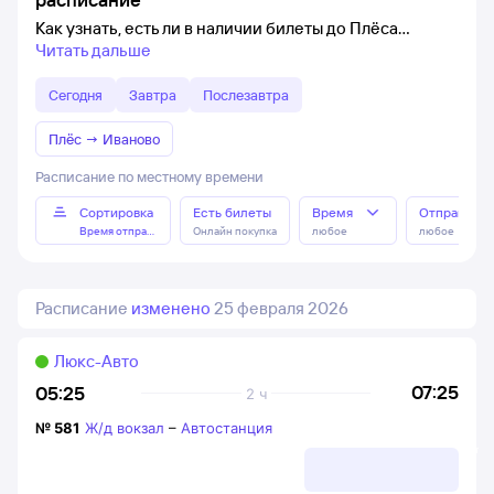
Как узнать, есть ли в наличии билеты до Плёса
Читать дальше
Сегодня
Завтра
Послезавтра
Плёс
→
Иваново
Расписание по местному времени
Сортировка
Есть билеты
Время
Отправлен
Время отправления
Онлайн покупка
любое
любое
Расписание
изменено
25 февраля 2026
Люкс-Авто
07:25
05:25
2 ч
№
581
Ж/д вокзал
–
Автостанция