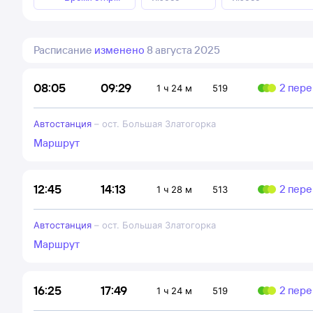
Расписание
изменено
8 августа 2025
09:29
08:05
2 пере
1 ч 24 м
519
Автостанция
–
ост. Большая Златогорка
Маршрут
14:13
12:45
2 пере
1 ч 28 м
513
Автостанция
–
ост. Большая Златогорка
Маршрут
17:49
16:25
2 пере
1 ч 24 м
519