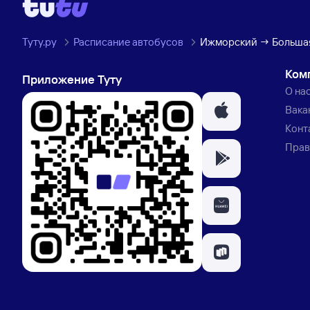
Туту.ру
Расписание автобусов
Ижморский → Большая
Ком
Приложение Туту
О на
Вака
Конт
Прав