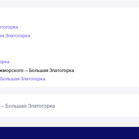
атогорка
ая Златогорка
орка
жморского — Большая Златогорка
 Большая Златогорка
– Большая Златогорка