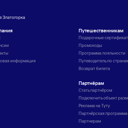
 Златогорка
пания
Путешественникам
с
Подарочные сертифика
нсии
Промокоды
акты
Программа лояльности
овая информация
Путеводитель по страна
Возврат билета
Партнёрам
Стать партнёром
Подключить объект раз
Реклама на Туту
Партнёрская программа
Партнерам