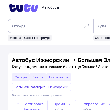
Автобусы
Откуда
Куда
Москва
Санкт-Петербург
Санкт-Пе
Автобус Ижморский → Большая Зла
Как узнать, есть ли в наличии билеты до Большой Злато
Сегодня
Завтра
Послезавтра
Большая Златогорка
→
Ижморский
Расписание по местному времени
Сортировка
Время
Отправление
Время отправления
любое
любое