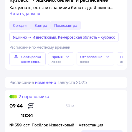
Как узнать, есть ли в наличии билеты до Яшкино
Читать дальше
Сегодня
Завтра
Послезавтра
Яшкино
→
Известковый, Кемеровская область - Кузбасс
Расписание по местному времени
Сортировка
Время
Отправление
Прибы
Время отправления
любое
любое
любое
Расписание
изменено
1 августа 2025
2 перевозчика
09:44
50 м
10:34
№
559
ост. Посёлок Известковый
–
Автостанция