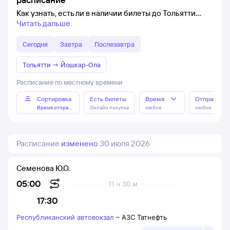
Как узнать, есть ли в наличии билеты до Тольятти
Читать дальше
Сегодня
Завтра
Послезавтра
Тольятти
→
Йошкар-Ола
Расписание по местному времени
Сортировка
Есть билеты
Время
Отправлен
Время отправления
Онлайн покупка
любое
любое
Расписание
изменено
30 июля 2026
Семенова Ю.О.
05:00
11 ч 30 м
17:30
Республиканский автовокзал
–
АЗС Татнефть