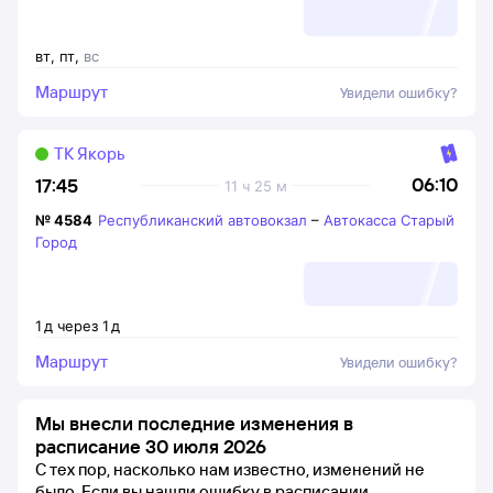
вт
,
пт
,
вс
Маршрут
Увидели ошибку?
ТК Якорь
06:10
17:45
11 ч 25 м
№
4584
Республиканский автовокзал
–
Автокасса Старый
Город
1
д
через
1
д
Маршрут
Увидели ошибку?
Мы внесли последние изменения в
расписание 30 июля 2026
С тех пор, насколько нам известно, изменений не
было.
Если вы нашли ошибку в расписании -