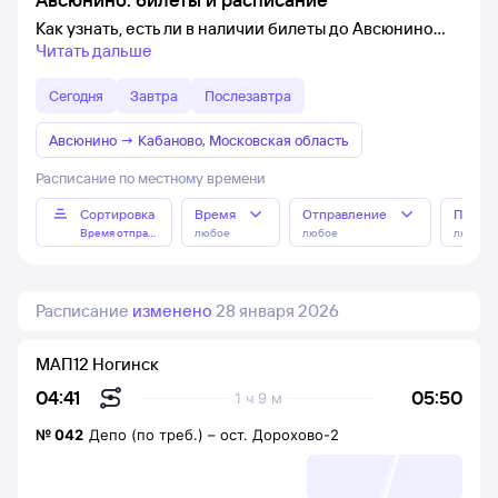
Как узнать, есть ли в наличии билеты до Авсюнино
Читать дальше
Сегодня
Завтра
Послезавтра
Авсюнино
→
Кабаново, Московская область
Расписание по местному времени
Сортировка
Время
Отправление
Прибы
Время отправления
любое
любое
любое
Расписание
изменено
28 января 2026
МАП12 Ногинск
05:50
04:41
1 ч 9 м
№
042
Депо (по треб.)
–
ост. Дорохово-2