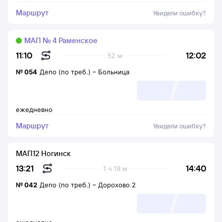
Маршрут
Увидели ошибку?
МАП № 4 Раменское
12:02
11:10
52 м
№
054
Депо (по треб.)
–
Больница
ежедневно
Маршрут
Увидели ошибку?
МАП12 Ногинск
14:40
13:21
1 ч 19 м
№
042
Депо (по треб.)
–
Дорохово 2