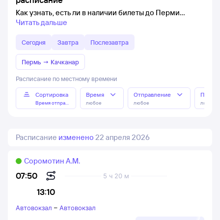
Как узнать, есть ли в наличии билеты до Перми
Читать дальше
Сегодня
Завтра
Послезавтра
Пермь
→
Качканар
Расписание по местному времени
Сортировка
Время
Отправление
Прибы
Время отправления
любое
любое
любое
Расписание
изменено
22 апреля 2026
Соромотин А.М.
07:50
5 ч 20 м
13:10
Автовокзал
–
Автовокзал