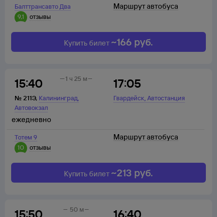
Маршрут автобуса
Балттрансавто Два
9,1
отзывы
~
166
руб.
Купить билет
1 ч 25 м
15:40
17:05
,
,
№
211Э
,
Калининград
Гвардейск
Автостанция
Автовокзал
ежедневно
Маршрут автобуса
Тотем 9
10
отзывы
~
213
руб.
Купить билет
50 м
15:50
16:40