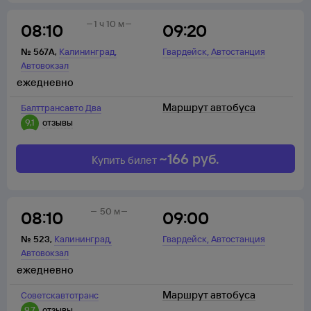
1 ч 10 м
08:10
09:20
,
,
№
567А
,
Калининград
Гвардейск
Автостанция
Автовокзал
ежедневно
Маршрут автобуса
Балттрансавто Два
9,1
отзывы
~
166
руб.
Купить билет
50 м
08:10
09:00
,
,
№
523
,
Калининград
Гвардейск
Автостанция
Автовокзал
ежедневно
Маршрут автобуса
Советскавтотранc
9,7
отзывы