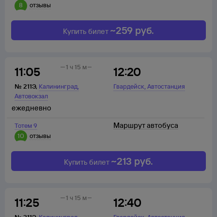
8
отзывы
~
259
руб.
Купить билет
1 ч 15 м
11:05
12:20
,
,
№
211Э
,
Калининград
Гвардейск
Автостанция
Автовокзал
ежедневно
Маршрут автобуса
Тотем 9
10
отзывы
~
213
руб.
Купить билет
1 ч 15 м
11:25
12:40
,
,