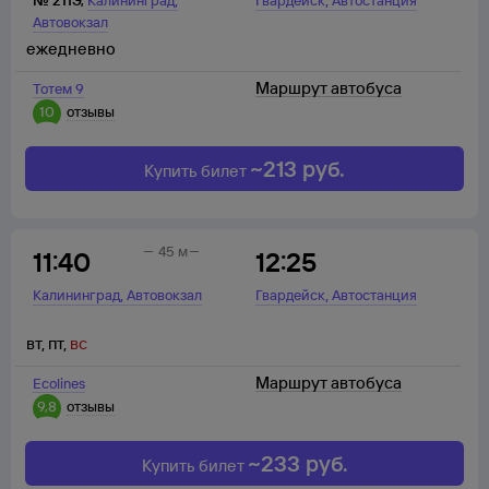
№
211Э
,
Калининград
Гвардейск
Автостанция
Автовокзал
ежедневно
Маршрут автобуса
Тотем 9
10
отзывы
~
213
руб.
Купить билет
45 м
11:40
12:25
,
,
Калининград
Автовокзал
Гвардейск
Автостанция
вт
,
пт
,
вс
Маршрут автобуса
Ecolines
9,8
отзывы
~
233
руб.
Купить билет