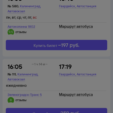
,
,
№
580
,
Калининград
Гвардейск
Автостанция
Автовокзал
пн
,
вт
,
ср
,
чт
,
пт
,
вс
Маршрут автобуса
Автоколонна 1802
9,5
отзывы
~
197
руб.
Купить билет
1 ч 14 м
16:05
17:19
,
,
№
111
,
Калининград
Гвардейск
Автостанция
Автовокзал
ежедневно
Маршрут автобуса
Зеленоградск-Транс 5
8
отзывы