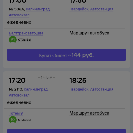
17:00
17:50
,
,
№
536А
,
Калининград
Гвардейск
Автостанция
Автовокзал
ежедневно
Маршрут автобуса
Балттрансавто Два
9,1
отзывы
~
144
руб.
Купить билет
1 ч 5 м
17:20
18:25
,
,
№
211Э
,
Калининград
Гвардейск
Автостанция
Автовокзал
ежедневно
Маршрут автобуса
Тотем 9
10
отзывы