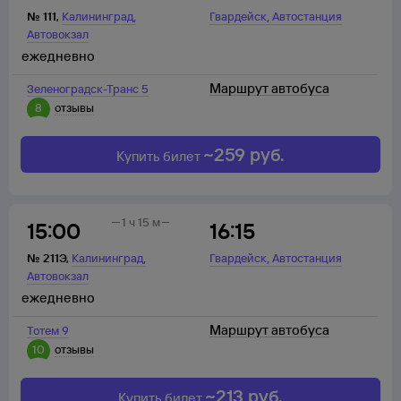
,
,
№
111
,
Калининград
Гвардейск
Автостанция
Автовокзал
ежедневно
Маршрут автобуса
Зеленоградск-Транс 5
8
отзывы
~
259
руб.
Купить билет
1 ч 15 м
15:00
16:15
,
,
№
211Э
,
Калининград
Гвардейск
Автостанция
Автовокзал
ежедневно
Маршрут автобуса
Тотем 9
10
отзывы
~
213
руб.
Купить билет