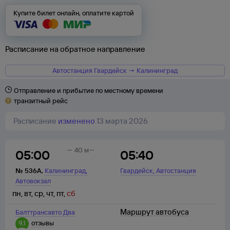
Купите билет онлайн, оплатите картой
Расписание на обратное направление
Автостанция Гвардейск → Калининград
Отправление и прибытие по местному времени
транзитный рейс
Расписание
изменено
13 марта 2026
40 м
05:00
05:40
,
,
№
536А
,
Калининград
Гвардейск
Автостанция
Автовокзал
пн
,
вт
,
ср
,
чт
,
пт
,
сб
Маршрут автобуса
Балттрансавто Два
9,1
отзывы