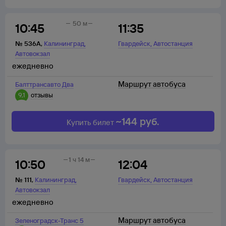
50 м
10:45
11:35
,
,
№
536А
,
Калининград
Гвардейск
Автостанция
Автовокзал
ежедневно
Маршрут автобуса
Балттрансавто Два
9,1
отзывы
~
144
руб.
Купить билет
1 ч 14 м
10:50
12:04
,
,
№
111
,
Калининград
Гвардейск
Автостанция
Автовокзал
ежедневно
Маршрут автобуса
Зеленоградск-Транс 5