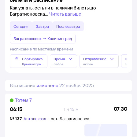
Как узнать, есть ли в наличии билеты до
Багратионовска
Читать дальше
Сегодня
Завтра
Послезавтра
Багратионовск
→
Калининград
Расписание по местному времени
Сортировка
Время
Отправление
Прибы
Время отправления
любое
любое
любое
Расписание
изменено
22 ноября 2025
Тотем 7
07:30
06:15
1 ч 15 м
№
137
Автовокзал
–
ост. Багратионовск