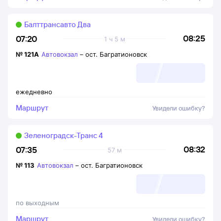
Балттрансавто Два
08:25
07:20
1 ч 5 м
№
121А
Автовокзал
–
ост. Багратионовск
ежедневно
Маршрут
Увидели ошибку?
Зеленоградск-Транс 4
08:32
07:35
57 м
№
113
Автовокзал
–
ост. Багратионовск
по выходным
Маршрут
Увидели ошибку?