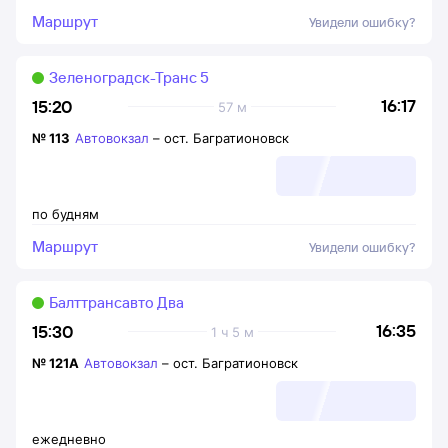
Маршрут
Увидели ошибку?
Зеленоградск-Транс 5
16:17
15:20
57 м
№
113
Автовокзал
–
ост. Багратионовск
по будням
Маршрут
Увидели ошибку?
Балттрансавто Два
16:35
15:30
1 ч 5 м
№
121А
Автовокзал
–
ост. Багратионовск
ежедневно