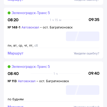
Зеленоградск-Транс 5
09:35
08:20
1 ч 15 м
№
148-1
Автовокзал
–
ост. Багратионовск
пн
,
вт
,
ср
,
чт
,
пт
,
сб
Маршрут
Увидели ошибку?
Зеленоградск-Транс 5
09:40
08:40
1 ч
№
113
Автовокзал
–
ост. Багратионовск
по будням
Маршрут