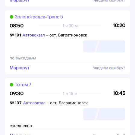
Увидели ошибку?
Зеленоградск-Транс 5
10:20
08:50
1 ч 30 м
№
191
Автовокзал
–
ост. Багратионовск
по выходным
Маршрут
Увидели ошибку?
Тотем 7
10:45
09:30
1 ч 15 м
№
137
Автовокзал
–
ост. Багратионовск
ежедневно