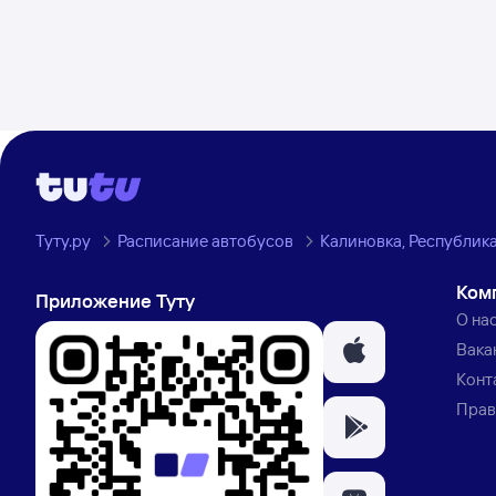
Туту.ру
Расписание автобусов
Калиновка, Республик
Ком
Приложение Туту
О на
Вака
Конт
Прав