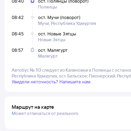
08:40
ост. Полянцы (поворот)
Полянцы
08:42
ост. Мучи (поворот)
Мучи, Республика Удмуртия
08:45
ост. Новые Зятцы
Новые Зятцы
08:57
ост. Малягурт
Малягурт
Автобус № 113 следует из Калиновки в Полянцы с останов
Республика Удмуртия, ост. Бельское; Пионерский, Республ
Увидели неточность? Напишите нам
Маршрут на карте
Может отличаться от реального