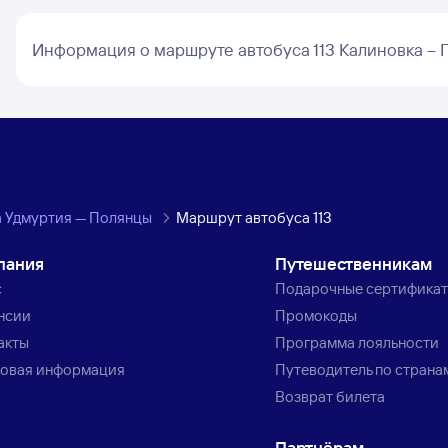
Информация о маршруте автобуса 113 Калиновка –
а Удмуртия — Полянцы
Маршрут автобуса 113
пания
Путешественникам
с
Подарочные сертифика
нсии
Промокоды
акты
Программа лояльности
овая информация
Путеводитель по страна
Возврат билета
Партнёрам