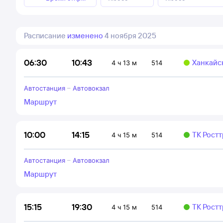
Расписание
изменено
4 ноября 2025
10:43
06:30
Ханкайс
4 ч 13 м
514
Автостанция
–
Автовокзал
Маршрут
14:15
10:00
ТК Рост
4 ч 15 м
514
Автостанция
–
Автовокзал
Маршрут
19:30
15:15
ТК Рост
4 ч 15 м
514