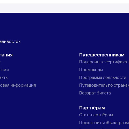
адивосток
пания
Путешественникам
с
Подарочные сертифика
нсии
Промокоды
акты
Программа лояльности
овая информация
Путеводитель по страна
Возврат билета
Партнёрам
Стать партнёром
Подключить объект раз