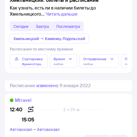
Как узнать, есть ли в наличии билеты до
Хмельницкого
Читать дальше
Сегодня
Завтра
Послезавтра
Хмельницкий
→
Каменец-Подольский
Расписание по местному времени
Сортировка
Время
Отправление
Прибы
Время отправления
любое
любое
любое
Расписание
изменено
11 января 2022
Mtravel
12:40
2 ч 25 м
15:05
Автовокзал
–
Автовокзал