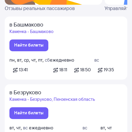
Отзывы реальных пассажиров
Управляйте
в Башмаково
Каменка - Башмаково
Найти билеты
пн
,
вт
,
ср
,
чт
,
пт
,
сб
ежедневно
вс
13:41
18:11
18:50
19:35
в Безруково
Каменка - Безруково, Пензенская область
Найти билеты
вт
,
чт
,
вс
ежедневно
вс
вт
,
чт