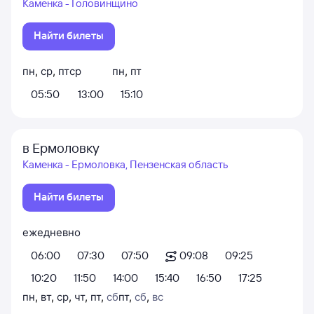
Каменка - Головинщино
Найти билеты
пн
,
ср
,
пт
ср
пн
,
пт
05:50
13:00
15:10
в Ермоловку
Каменка - Ермоловка, Пензенская область
Найти билеты
ежедневно
06:00
07:30
07:50
09:08
09:25
10:20
11:50
14:00
15:40
16:50
17:25
пн
,
вт
,
ср
,
чт
,
пт
,
сб
пт
,
сб
,
вс