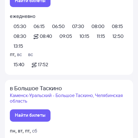
Найти билеты
ежедневно
05:30
06:15
06:50
07:30
08:00
08:15
08:30
08:40
09:05
10:15
11:15
12:50
13:15
пт
,
вс
вс
15:40
17:52
в Большое Таскино
Каменск-Уральский - Большое Таскино, Челябинская
область
Найти билеты
пн
,
вт
,
пт
,
сб