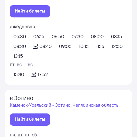
Найти билеты
ежедневно
05:30
06:15
06:50
07:30
08:00
08:15
08:30
08:40
09:05
10:15
11:15
12:50
13:15
пт
,
вс
вс
15:40
17:52
в Зотино
Каменск-Уральский - Зотино, Челябинская область
Найти билеты
пн
,
вт
,
пт
,
сб