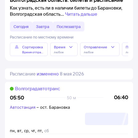
Как узнать, есть ли в наличии билеты до Барановки,
Волгоградская область
Читать дальше
Сегодня
Завтра
Послезавтра
Расписание по местному времени
Сортировка
Время
Отправление
Прибы
Время отправления
любое
любое
любое
Расписание
изменено
8 мая 2026
Волгоградавтотранс
06:40
05:50
50 м
Автостанция
–
ост. Барановка
пн
,
вт
,
ср
,
чт
,
пт
,
сб