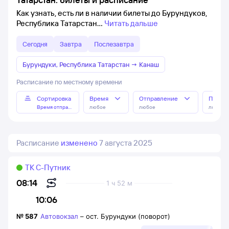
Как узнать, есть ли в наличии билеты до Бурундуков,
Республика Татарстан
Читать дальше
Сегодня
Завтра
Послезавтра
Бурундуки, Республика Татарстан
→
Канаш
Расписание по местному времени
Сортировка
Время
Отправление
Прибы
Время отправления
любое
любое
любое
Расписание
изменено
7 августа 2025
ТК С-Путник
08:14
1 ч 52 м
10:06
№
587
Автовокзал
–
ост. Бурундуки (поворот)