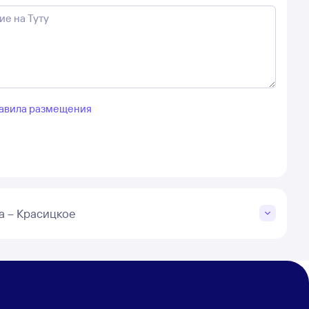
авила размещения
а – Красицкое