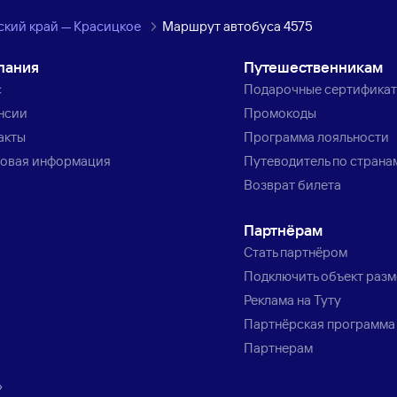
ский край — Красицкое
Маршрут автобуса 4575
пания
Путешественникам
с
Подарочные сертифика
нсии
Промокоды
акты
Программа лояльности
овая информация
Путеводитель по страна
Возврат билета
Партнёрам
Стать партнёром
Подключить объект раз
Реклама на Туту
Партнёрская программа
Партнерам
»