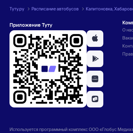
Туту.ру
Расписание автобусов
Капитоновка, Хабаров
Ком
Приложение Туту
О на
Вака
Конт
Прав
Используется программный комплекс
ООО «Глобус Медиа