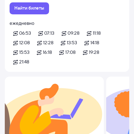
Найти билеты
ежедневно
06:53
07:13
09:28
11:18
12:08
12:28
13:53
14:18
15:53
16:18
17:08
19:28
21:48