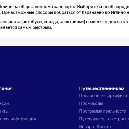
 Иглино на общественном транспорте. Выберите способ передв
. Все возможные способы добраться от Каранаево до Иглино н
ранспорта (автобусы, поезда, электрички) позволяют доехать
азывается самым быстрым.
пания
Путешественникам
с
Подарочные сертифика
нсии
Промокоды
акты
Программа лояльности
овая информация
Путеводитель по страна
Возврат билета