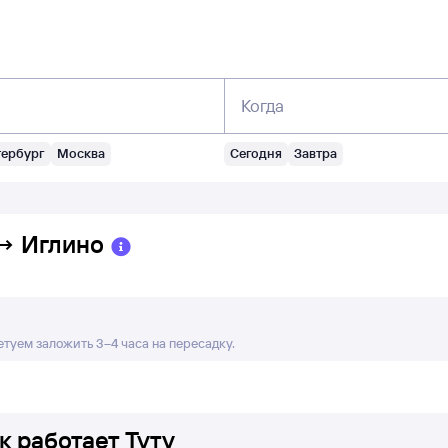
Когда
тербург
Москва
Сегодня
Завтра
→
Иглино
етуем заложить 3–4 часа на пересадку.
к работает Туту