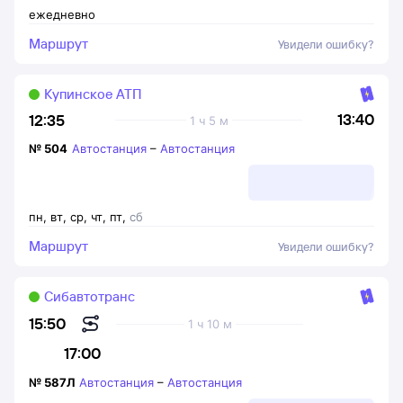
ежедневно
Маршрут
Увидели ошибку?
Купинское АТП
13:40
12:35
1 ч 5 м
№
504
Автостанция
–
Автостанция
пн
,
вт
,
ср
,
чт
,
пт
,
сб
Маршрут
Увидели ошибку?
Сибавтотранс
15:50
1 ч 10 м
17:00
№
587Л
Автостанция
–
Автостанция