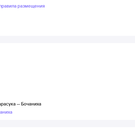
правила размещения
арасука — Бочаниха
чаниха