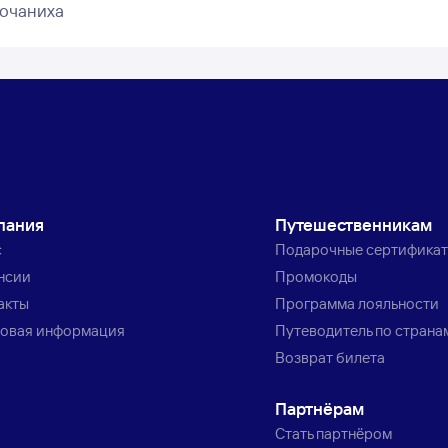
Бочаниха
пания
Путешественникам
с
Подарочные сертифика
нсии
Промокоды
акты
Программа лояльности
овая информация
Путеводитель по страна
Возврат билета
Партнёрам
Стать партнёром