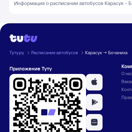
Информация о расписании автобусов Карасук – 
Туту.ру
Расписание автобусов
Карасук → Бочаниха
Ком
Приложение Туту
О на
Вака
Конт
Прав