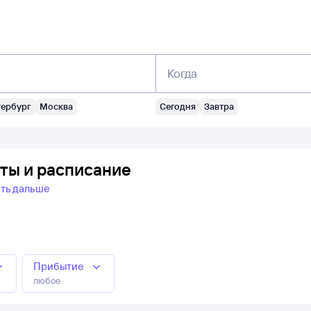
Когда
тербург
Москва
Сегодня
Завтра
еты и расписание
ть дальше
Прибытие
любое