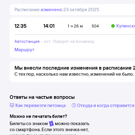
Расписание
изменено
23 октября 2025
14:01
12:35
Купинск
1 ч 26 м
504
Автостанция
–
ост. Поворот на Бочаниху
Маршрут
Мы внесли последние изменения в расписание 2
С тех пор, насколько нам известно, изменений не было.
Ответы на частые вопросы
🐱 Как перевезти питомца
🕔 Откуда и когда отправится
Можно не печатать билет?
Билеты со знаком
можно показать
со смартфона. Если этого значка нет,