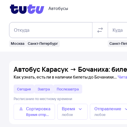
Автобусы
Откуда
Куда
Москва
Санкт-Петербург
Санкт-Пе
Автобус Карасук → Бочаниха: бил
Как узнать, есть ли в наличии билеты до Бочанихи
Чита
Сегодня
Завтра
Послезавтра
Расписание по местному времени
Сортировка
Время
Отправление
Время отправления
любое
любое