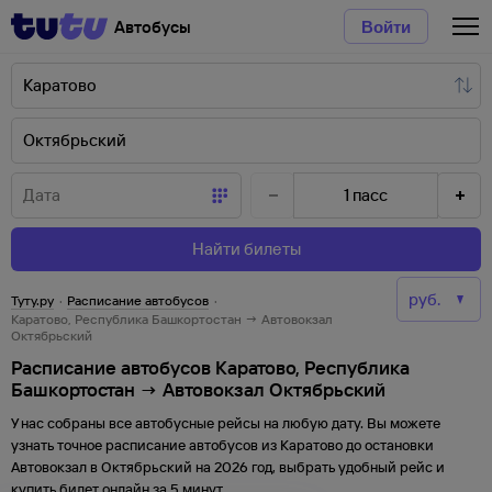
Автобусы
Войти
1
пасс
Найти билеты
Туту.ру
·
Расписание автобусов
·
Каратово, Республика Башкортостан → Автовокзал
Октябрьский
Расписание автобусов Каратово, Республика
Башкортостан → Автовокзал Октябрьский
У нас собраны все автобусные рейсы на любую дату. Вы можете
узнать точное расписание автобусов из
Каратово
до
остановки
Автовокзал
в
Октябрьский
на
2026
год, выбрать удобный рейс и
купить билет онлайн за 5 минут.