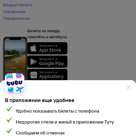
Возврат билета
Справочная
Перевозчикам
Билеты на поезда,
самолёты и автобусы
В приложении еще удобнее
Удобно показывать билеты с телефона
Данные, используемые на сайте Туту.ру, включая стоимость электронных
Недорогие отели и жильё в приложении Туту
авиа- и ж/д билетов, электронных билетов на автобусы и туристского
продукта, а также расписание самолетов, поездов, электропоездов
и автобусов взяты из официальных источников. Туристский продукт,
Сообщаем об отменах
Мы используем cookies для более удобной работы
электронные авиа- и ж/д билеты, электронные билеты на автобусы