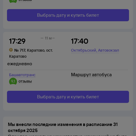
Выбрать дату и купить билет
11 м
17:29
17:40
,
№
717
,
Каратово
,
ост.
Октябрьский
Автовокзал
Каратово
ежедневно
Маршрут автобуса
Башавтотранс
9,1
отзывы
Выбрать дату и купить билет
Мы внесли последние изменения в расписание 31
октября 2025