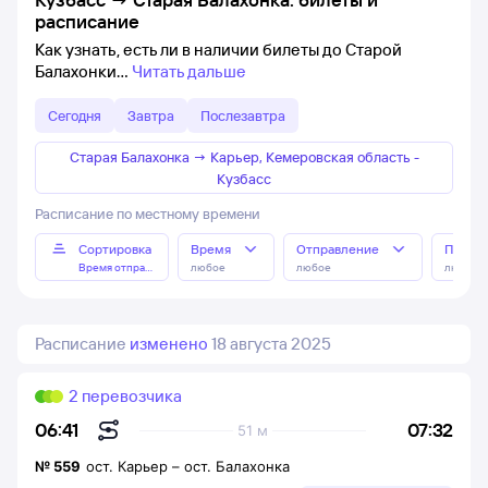
расписание
Как узнать, есть ли в наличии билеты до Старой
Балахонки
Читать дальше
Сегодня
Завтра
Послезавтра
Старая Балахонка
→
Карьер, Кемеровская область -
Кузбасс
Расписание по местному времени
Сортировка
Время
Отправление
Прибы
Время отправления
любое
любое
любое
Расписание
изменено
18 августа 2025
2 перевозчика
07:32
06:41
51 м
№
559
ост. Карьер
–
ост. Балахонка