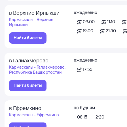
в Верхние Ирныкши
ежедневно
Кармаскалы - Верхние
09:00
11:10
Ирныкши
19:00
21:30
Найти билеты
в Галиахмерово
ежедневно
Кармаскалы - Галиахмерово,
17:55
Республика Башкортостан
Найти билеты
в Ефремкино
по будням
Кармаскалы - Ефремкино
08:15
12:20