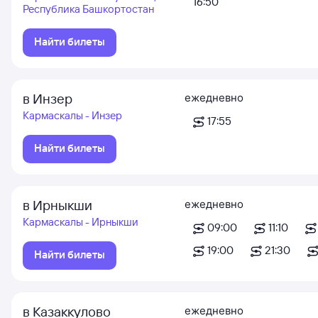
16:50
Республика Башкортостан
Найти билеты
в Инзер
ежедневно
Кармаскалы - Инзер
17:55
Найти билеты
в Ирныкши
ежедневно
Кармаскалы - Ирныкши
09:00
11:10
19:00
21:30
Найти билеты
в Казаккулово
ежедневно