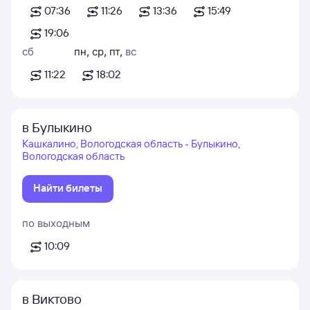
07:36
11:26
13:36
15:49
19:06
сб
пн
,
ср
,
пт
,
вс
11:22
18:02
в Булыкино
Кашкалино, Вологодская область - Булыкино,
Вологодская область
Найти билеты
по выходным
10:09
в Виктово