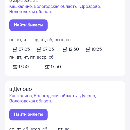
Кашкалино, Вологодская область - Дроздово,
Вологодская область
Найти билеты
пн
,
вт
,
чт
ср
,
пт
,
сб
,
вс
пт
,
вс
07:05
07:05
12:50
18:25
пн
,
вт
,
чт
,
пт
,
вс
ср
,
сб
17:50
17:50
в Дулово
Кашкалино, Вологодская область - Дулово,
Вологодская область
Найти билеты
ср
,
пт
,
сб
,
вс
ср
,
сб
пт
,
вс