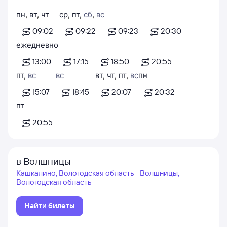
пн
,
вт
,
чт
ср
,
пт
,
сб
,
вс
09:02
09:22
09:23
20:30
ежедневно
13:00
17:15
18:50
20:55
пт
,
вс
вс
вт
,
чт
,
пт
,
вс
пн
15:07
18:45
20:07
20:32
пт
20:55
в Волшницы
Кашкалино, Вологодская область - Волшницы,
Вологодская область
Найти билеты