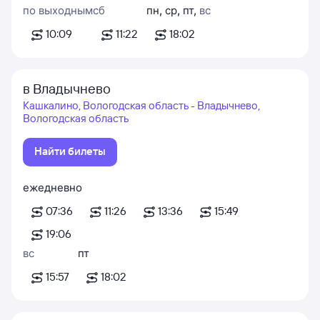
по выходным
сб
пн
,
ср
,
пт
,
вс
10:09
11:22
18:02
в Владычнево
Кашкалино, Вологодская область - Владычнево,
Вологодская область
Найти билеты
ежедневно
07:36
11:26
13:36
15:49
19:06
вс
пт
15:57
18:02