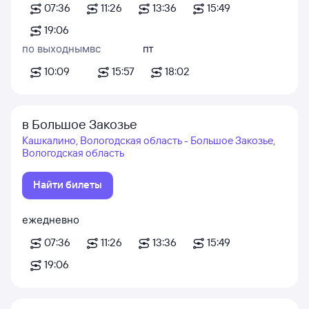
07:36
11:26
13:36
15:49
19:06
по выходным
вс
пт
10:09
15:57
18:02
в Большое Закозье
Кашкалино, Вологодская область - Большое Закозье,
Вологодская область
Найти билеты
ежедневно
07:36
11:26
13:36
15:49
19:06