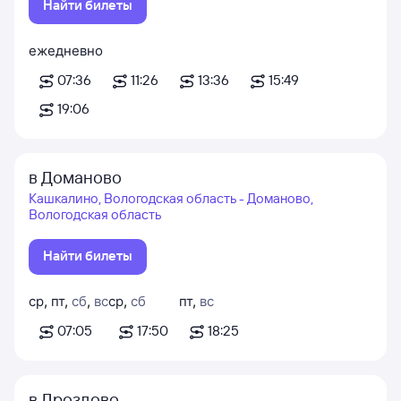
Найти билеты
ежедневно
07:36
11:26
13:36
15:49
19:06
в Доманово
Кашкалино, Вологодская область - Доманово,
Вологодская область
Найти билеты
ср
,
пт
,
сб
,
вс
ср
,
сб
пт
,
вс
07:05
17:50
18:25
в Дроздово