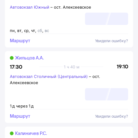
Автовокзал Южный
–
ост. Алексеевское
пн
,
вт
,
ср
,
чт
,
сб
,
вс
Маршрут
Увидели ошибку?
Жильцов А.А.
19:10
17:30
1 ч 40 м
Автовокзал Столичный (Центральный)
–
ост.
Алексеевское
1
д
через
1
д
Маршрут
Увидели ошибку?
Калиничев Р.С.