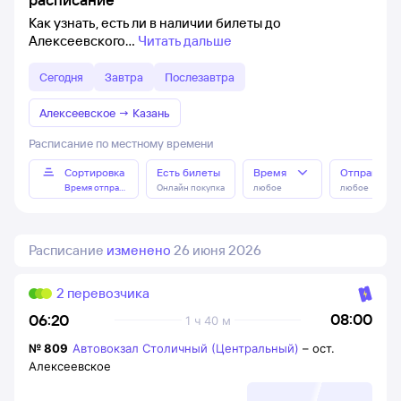
Как узнать, есть ли в наличии билеты до
Алексеевского
Читать дальше
Сегодня
Завтра
Послезавтра
Алексеевское
→
Казань
Расписание по местному времени
Сортировка
Есть билеты
Время
Отправлен
Время отправления
Онлайн покупка
любое
любое
Расписание
изменено
26 июня 2026
2 перевозчика
08:00
06:20
1 ч 40 м
№
809
Автовокзал Столичный (Центральный)
–
ост.
Алексеевское