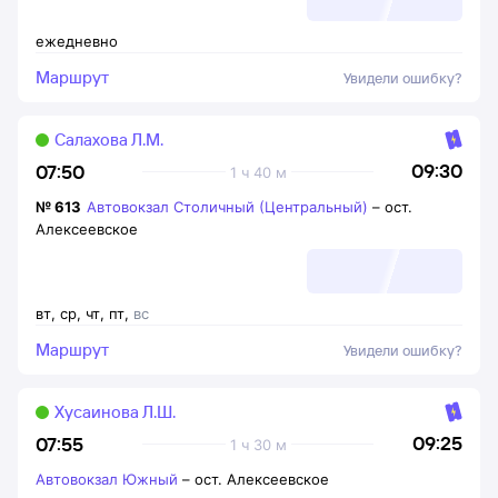
ежедневно
Маршрут
Увидели ошибку?
Салахова Л.М.
09:30
07:50
1 ч 40 м
№
613
Автовокзал Столичный (Центральный)
–
ост.
Алексеевское
вт
,
ср
,
чт
,
пт
,
вс
Маршрут
Увидели ошибку?
Хусаинова Л.Ш.
09:25
07:55
1 ч 30 м
Автовокзал Южный
–
ост. Алексеевское