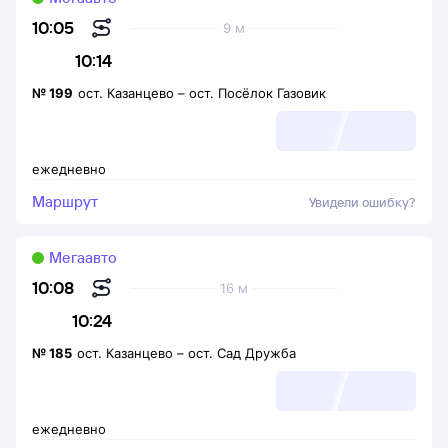
10:05
9 м
10:14
№
199
ост. Казанцево
–
ост. Посёлок Газовик
ежедневно
Маршрут
Увидели ошибку?
Мегаавто
10:08
16 м
10:24
№
185
ост. Казанцево
–
ост. Сад Дружба
ежедневно