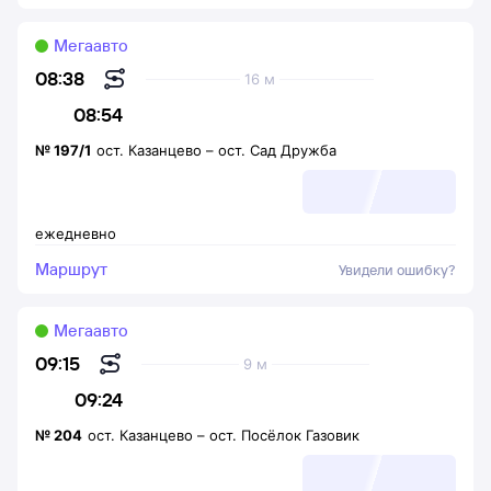
Мегаавто
08:38
16 м
08:54
№
197/1
ост. Казанцево
–
ост. Сад Дружба
ежедневно
Маршрут
Увидели ошибку?
Мегаавто
09:15
9 м
09:24
№
204
ост. Казанцево
–
ост. Посёлок Газовик