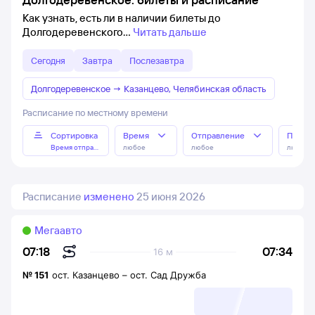
Как узнать, есть ли в наличии билеты до
Долгодеревенского
Читать дальше
Сегодня
Завтра
Послезавтра
Долгодеревенское
→
Казанцево, Челябинская область
Расписание по местному времени
Сортировка
Время
Отправление
Прибы
Время отправления
любое
любое
любое
Расписание
изменено
25 июня 2026
Мегаавто
07:34
07:18
16 м
№
151
ост. Казанцево
–
ост. Сад Дружба