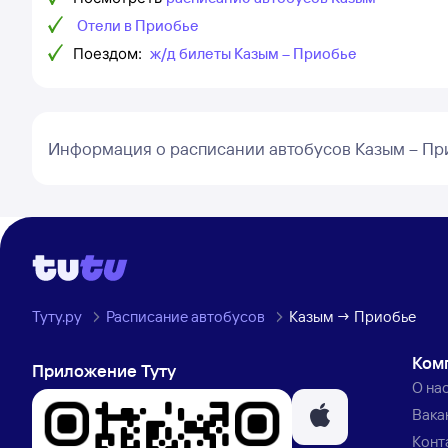
Отели в Приобье
Поездом:
ж/д билеты Казым – Приобье
Информация о расписании автобусов Казым – Пр
Туту.ру
Расписание автобусов
Казым → Приобье
Ком
Приложение Туту
О на
Вака
Конт