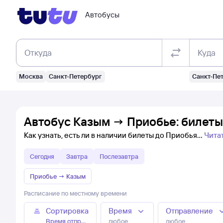
Автобусы
Откуда
Куда
Москва
Санкт-Петербург
Санкт-Пе
Автобус Казым → Приобье: билеты
Как узнать, есть ли в наличии билеты до Приобья
Чита
Сегодня
Завтра
Послезавтра
Приобье
→
Казым
Расписание по местному времени
Сортировка
Время
Отправление
Время отправления
любое
любое