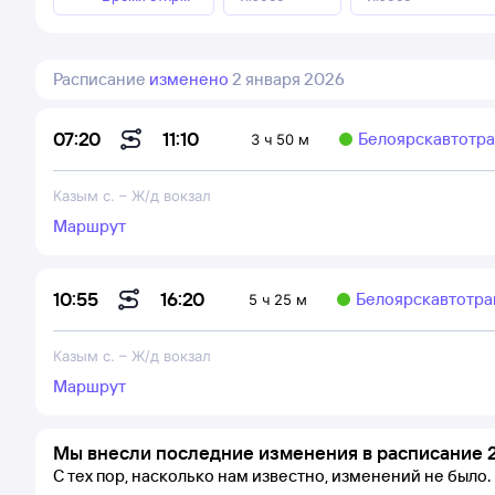
Расписание
изменено
2 января 2026
11:10
07:20
Белоярскавтотр
3 ч 50 м
Казым с.
–
Ж/д вокзал
Маршрут
16:20
10:55
Белоярскавтотра
5 ч 25 м
Казым с.
–
Ж/д вокзал
Маршрут
Мы внесли последние изменения в расписание 2
С тех пор, насколько нам известно, изменений не было.