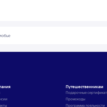
иобье
пания
Путешественникам
с
Подарочные сертифика
нсии
Промокоды
акты
Программа лояльности